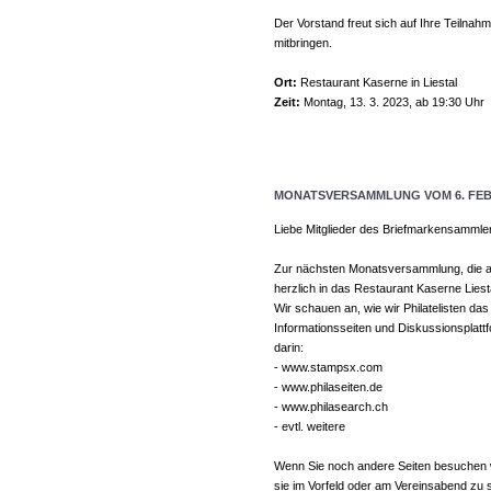
Der Vorstand freut sich auf Ihre Teilna
mitbringen.
Ort:
Restaurant Kaserne in Liestal
Zeit:
Montag, 13. 3. 2023, ab 19:30 Uhr
MONATSVERSAMMLUNG VOM 6. FEB
Liebe Mitglieder des Briefmarkensammle
Zur nächsten Monatsversammlung, die au
herzlich in das Restaurant Kaserne Liesta
Wir schauen an, wie wir Philatelisten das
Informationsseiten und Diskussionsplattf
darin:
- www.stampsx.com
- www.philaseiten.de
- www.philasearch.ch
- evtl. weitere
Wenn Sie noch andere Seiten besuchen wo
sie im Vorfeld oder am Vereinsabend zu s