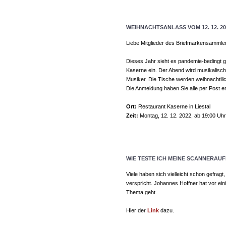
WEIHNACHTSANLASS VOM 12. 12. 20
Liebe Mitglieder des Briefmarkensammle
Dieses Jahr sieht es pandemie-bedingt 
Kaserne ein. Der Abend wird musikalisch 
Musiker. Die Tische werden weihnachtilic
Die Anmeldung haben Sie alle per Post er
Ort:
Restaurant Kaserne in Liestal
Zeit:
Montag, 12. 12. 2022, ab 19:00 Uhr
WIE TESTE ICH MEINE SCANNERAU
Viele haben sich vielleicht schon gefragt
verspricht. Johannes Hoffner hat vor eini
Thema geht.
Hier der
Link
dazu.