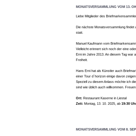
MONATSVERSAMMLUNG VOM 13. OK
Liebe Mitglieder des Briefmarkensammle
Die nächste Monatsversammlung findet
statt.
Manuel Kaufmann vom Briefmarkensamml
Vielleicht erinnert sich noch der eine 
Erni im Jahre 2013. An diesem Tag war a
Freiheit.
Hans Erni hat als Künstler auch Briefma
einer Tour d`horizon einige davon zeigen
Speziell zu diesem Anlass möchte ich die
sind wie üblich auch willkommen. Freue
Ort:
Restaurant Kaserne in Liestal
Zeit:
Montag, 13. 10. 2025, ab
19:30 Uh
MONATSVERSAMMLUNG VOM 8. SEP