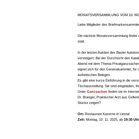
MONATSVERSAMMLUNG VOM 10. NO
Liebe Mitglieder des Briefmarkensammle
Die nächste Monatsversammlung findet
statt.
In der letzten Auktion des Basler Aukt
versteigert. Bei der Durchsicht des Kata
Abend mit dem Thema Privatganzsachen e
eignet sich für den Generalsammler, fü
ästhetischen Belegen.
Es gibt eine kurze Einführung in die ve
Tischausstellung. Sie sind eingeladen, I
Unter
Ganzsachen
finden sie im Intern
Dr. Branger, Praktischer Arzt aus Gelt
Stücke zeigen?
Ort:
Restaurant Kaserne in Liestal
Zeit:
Montag, 10. 11. 2025, ab
19:30 Uh