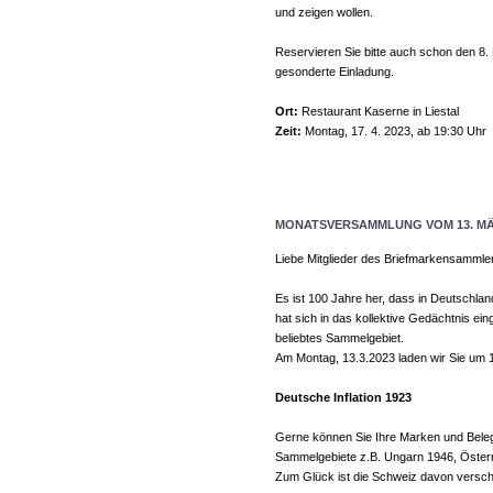
und zeigen wollen.
Reservieren Sie bitte auch schon den 8. 
gesonderte Einladung.
Ort:
Restaurant Kaserne in Liestal
Zeit:
Montag, 17. 4. 2023, ab 19:30 Uhr
MONATSVERSAMMLUNG VOM 13. MÄ
Liebe Mitglieder des Briefmarkensammle
Es ist 100 Jahre her, dass in Deutschlan
hat sich in das kollektive Gedächtnis eing
beliebtes Sammelgebiet.
Am Montag, 13.3.2023 laden wir Sie um 1
Deutsche Inflation 1923
Gerne können Sie Ihre Marken und Beleg
Sammelgebiete z.B. Ungarn 1946, Österr
Zum Glück ist die Schweiz davon versch