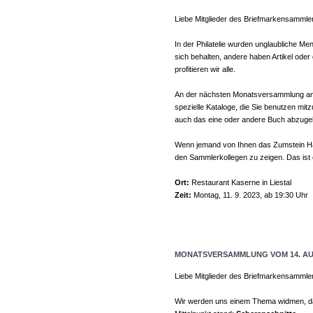
Liebe Mitglieder des Briefmarkensammle
In der Philatelie wurden unglaubliche 
sich behalten, andere haben Artikel ode
profitieren wir alle.
An der nächsten Monatsversammlung am 1
spezielle Kataloge, die Sie benutzen mitz
auch das eine oder andere Buch abzuge
Wenn jemand von Ihnen das Zumstein Han
den Sammlerkollegen zu zeigen. Das ist
Ort:
Restaurant Kaserne in Liestal
Zeit:
Montag, 11. 9. 2023, ab 19:30 Uhr
MONATSVERSAMMLUNG VOM 14. AU
Liebe Mitglieder des Briefmarkensammle
Wir werden uns einem Thema widmen, das 