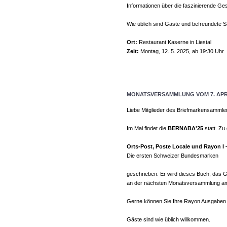
Informationen über die faszinierende Gesc
Wie üblich sind Gäste und befreundete 
Ort:
Restaurant Kaserne in Liestal
Zeit:
Montag, 12. 5. 2025, ab 19:30 Uhr
MONATSVERSAMMLUNG VOM 7. APRI
Liebe Mitglieder des Briefmarkensammle
Im Mai findet die
BERNABA'25
statt. Zu
Orts-Post, Poste Locale und Rayon I – 
Die ersten Schweizer Bundesmarken
geschrieben. Er wird dieses Buch, das 
an der nächsten Monatsversammlung am 7
Gerne können Sie Ihre Rayon Ausgaben 
Gäste sind wie üblich willkommen.