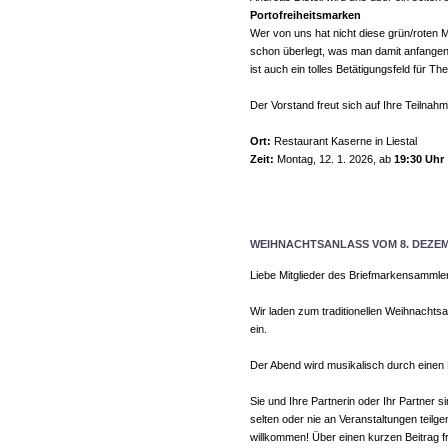
Portofreiheitsmarken
Wer von uns hat nicht diese grün/roten 
schon überlegt, was man damit anfangen 
ist auch ein tolles Betätigungsfeld für 
Der Vorstand freut sich auf Ihre Teilnahm
Ort:
Restaurant Kaserne in Liestal
Zeit:
Montag, 12. 1. 2026, ab
19:30 Uhr
WEIHNACHTSANLASS VOM 8. DEZEM
Liebe Mitglieder des Briefmarkensammle
Wir laden zum traditionellen Weihnacht
ein.
Der Abend wird musikalisch durch einen D
Sie und Ihre Partnerin oder Ihr Partner 
selten oder nie an Veranstaltungen teil
willkommen! Über einen kurzen Beitrag f