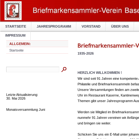
STARTSEITE
JAHRESPROGRAMM
VORSTAND
ÜBER UNS
IMPRESSUM
ALLGEMEIN:
Startseite
1935-2026
HERZLICH WILLKOMMEN !
Wir sind seit 91 Jahren eine kompetente An
Philatelie und Briefmarkensammeln befa
Unsere Versammlungen finden am zweit
Letzte Aktualisierung:
Uhr im Restaurant Kaserne, Kantinenweg 6
30. Mai 2026
Themen gibt unser Jahresprogramm Aus
Monatsversammlung Juni
Werden sie Mitglied im Briefmarkensamml
nunmehr 91 Jahren vereinen wir Anfänge
und bringen sie weiter.
Schicken Sie uns ein E-Mail unter johan