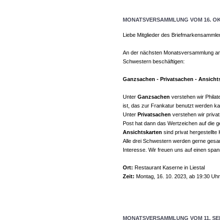
MONATSVERSAMMLUNG VOM 16. OK
Liebe Mitglieder des Briefmarkensammle
An der nächsten Monatsversammlung am 
Schwestern beschäftigen:
Ganzsachen - Privatsachen - Ansicht
Unter
Ganzsachen
verstehen wir Philat
ist, das zur Frankatur benutzt werden
Unter
Privatsachen
verstehen wir privat
Post hat dann das Wertzeichen auf die ge
Ansichtskarten
sind privat hergestellte 
Alle drei Schwestern werden gerne ges
Interesse. Wir freuen uns auf einen spa
Ort:
Restaurant Kaserne in Liestal
Zeit:
Montag, 16. 10. 2023, ab 19:30 Uhr
MONATSVERSAMMLUNG VOM 11. SE