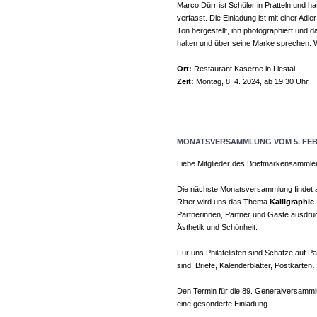
Marco Dürr ist Schüler in Pratteln und 
verfasst. Die Einladung ist mit einer Adle
Ton hergestellt, ihn photographiert und 
halten und über seine Marke sprechen. W
Ort:
Restaurant Kaserne in Liestal
Zeit:
Montag, 8. 4. 2024, ab 19:30 Uhr
MONATSVERSAMMLUNG VOM 5. FEB
Liebe Mitglieder des Briefmarkensammle
Die nächste Monatsversammlung findet a
Ritter wird uns das Thema
Kalligraphie
Partnerinnen, Partner und Gäste ausdrüc
Ästhetik und Schönheit.
Für uns Philatelisten sind Schätze auf P
sind. Briefe, Kalenderblätter, Postkarte
Den Termin für die 89. Generalversamml
eine gesonderte Einladung.