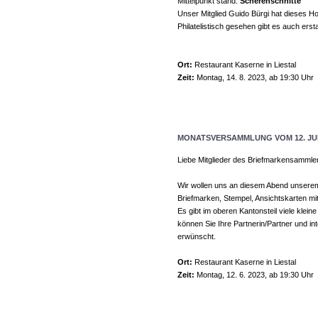
Mittelpunkt stand:
Scherenschnitte
Unser Mitglied Guido Bürgi hat dieses Ho
Philatelistisch gesehen gibt es auch ers
Ort:
Restaurant Kaserne in Liestal
Zeit:
Montag, 14. 8. 2023, ab 19:30 Uhr
MONATSVERSAMMLUNG VOM 12. JUN
Liebe Mitglieder des Briefmarkensammle
Wir wollen uns an diesem Abend unserem
Briefmarken, Stempel, Ansichtskarten m
Es gibt im oberen Kantonsteil viele klei
können Sie Ihre Partnerin/Partner und int
erwünscht.
Ort:
Restaurant Kaserne in Liestal
Zeit:
Montag, 12. 6. 2023, ab 19:30 Uhr