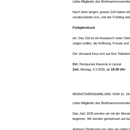
Liebe Mitglieder des Briefmarkensammle
Nach einer langen, grauen Zeit hatten w
verabschiedet sich, und der Frühling ste
Frühjahrshock
ein. Das Ziel ist ein Austausch unter G
zeigen wollen, die Hoffnung, Freude und 
Der Vorstand freut sich auf Ihre Teilnahm
Ort:
Restaurant Kaserne in Liestal
Zeit:
Montag, 9.3.2026, ab
19:30 Uhr
MONATSVERSAMMLUNG VOM 12. JA
Liebe Mitglieder des Briefmarkensammle
Das Jahr 2026 werden wir mit der Mona
beginnen. Wir werden gemeinsam auf da
Andreas Disteli wird uns über ein selten 