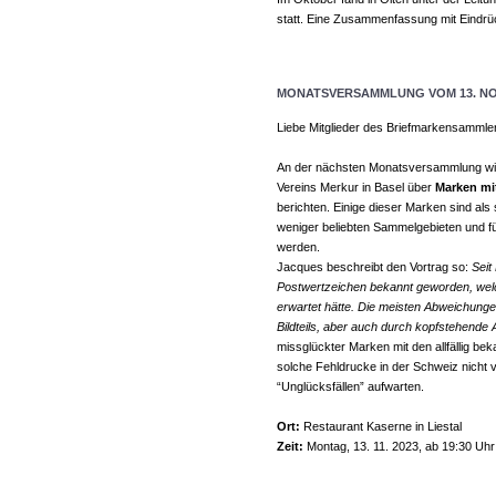
statt. Eine Zusammenfassung mit Eindrü
MONATSVERSAMMLUNG VOM 13. NO
Liebe Mitglieder des Briefmarkensammle
An der nächsten Monatsversammlung wir
Vereins Merkur in Basel über
Marken mi
berichten. Einige dieser Marken sind al
weniger beliebten Sammelgebieten und 
werden.
Jacques beschreibt den Vortrag so:
Seit
Postwertzeichen bekannt geworden, welc
erwartet hätte. Die meisten Abweichunge
Bildteils, aber auch durch kopfstehende
missglückter Marken mit den allfällig be
solche Fehldrucke in der Schweiz nicht 
“Unglücksfällen” aufwarten.
Ort:
Restaurant Kaserne in Liestal
Zeit:
Montag, 13. 11. 2023, ab 19:30 Uhr