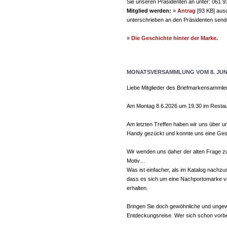
Sie unseren Präsidenten an unter: 061 9
Mitglied werden:
»
Antrag
[93 KB] ausd
unterschrieben an den Präsidenten send
»
Die Geschichte hinter der Marke.
MONATSVERSAMMLUNG VOM 8. JUNI
Liebe Mitglieder des Briefmarkensammle
Am Montag 8.6.2026 um 19.30 im Restaura
Am letzten Treffen haben wir uns über u
Handy gezückt und konnte uns eine Gesc
Wir wenden uns daher der alten Frage z
Motiv…
Was ist einfacher, als im Katalog nachzu
dass es sich um eine Nachportomarke von
erhalten.
Bringen Sie doch gewöhnliche und ungew
Entdeckungsreise. Wer sich schon vorbe