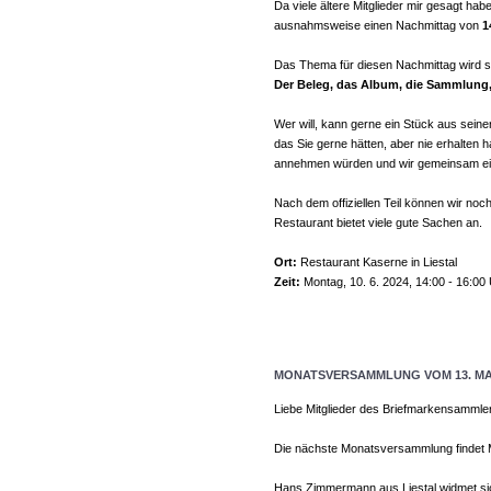
Da viele ältere Mitglieder mir gesagt h
ausnahmsweise einen Nachmittag von
1
Das Thema für diesen Nachmittag wird s
Der Beleg, das Album, die Sammlung, 
Wer will, kann gerne ein Stück aus sein
das Sie gerne hätten, aber nie erhalten
annehmen würden und wir gemeinsam ein
Nach dem offiziellen Teil können wir noc
Restaurant bietet viele gute Sachen an.
Ort:
Restaurant Kaserne in Liestal
Zeit:
Montag, 10. 6. 2024, 14:00 - 16:00
MONATSVERSAMMLUNG VOM 13. MAI
Liebe Mitglieder des Briefmarkensammle
Die nächste Monatsversammlung findet Mo
Hans Zimmermann aus Liestal widmet si