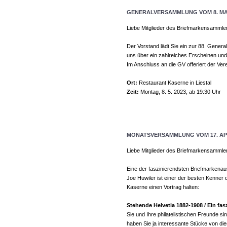
GENERALVERSAMMLUNG VOM 8. MAI
Liebe Mitglieder des Briefmarkensammle
Der Vorstand lädt Sie ein zur 88. Gener
uns über ein zahlreiches Erscheinen und
Im Anschluss an die GV offeriert der Ver
Ort:
Restaurant Kaserne in Liestal
Zeit:
Montag, 8. 5. 2023, ab 19:30 Uhr
MONATSVERSAMMLUNG VOM 17. APR
Liebe Mitglieder des Briefmarkensammle
Eine der faszinierendsten Briefmarkenau
Joe Huwiler ist einer der besten Kenner
Kaserne einen Vortrag halten:
Stehende Helvetia 1882-1908 / Ein fa
Sie und Ihre philatelistischen Freunde si
haben Sie ja interessante Stücke von di