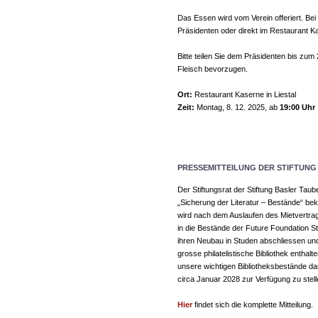
Das Essen wird vom Verein offeriert. Be
Präsidenten oder direkt im Restaurant K
Bitte teilen Sie dem Präsidenten bis zum
Fleisch bevorzugen.
Ort:
Restaurant Kaserne in Liestal
Zeit:
Montag, 8. 12. 2025, ab
19:00 Uhr
PRESSEMITTEILUNG DER STIFTUNG
Der Stiftungsrat der Stiftung Basler Tau
„Sicherung der Literatur – Bestände“ bek
wird nach dem Auslaufen des Mietvertrag
in die Bestände der Future Foundation S
ihren Neubau in Studen abschliessen und
grosse philatelistische Bibliothek enthal
unsere wichtigen Bibliotheksbestände dari
circa Januar 2028 zur Verfügung zu stell
Hier
findet sich die komplette Mitteilung.